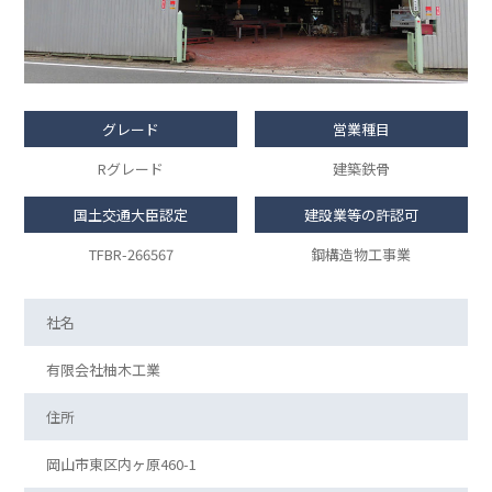
グレード
営業種目
Rグレード
建築鉄骨
国土交通大臣認定
建設業等の許認可
TFBR-266567
鋼構造物工事業
社名
有限会社柚木工業
住所
岡山市東区内ヶ原460-1