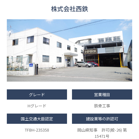
株式会社西鉄
グレード
営業種目
Hグレード
鉄骨工事
国土交通大臣認定
建設業等の許認可
TFBH-235358
岡山県知事 許可(般-26) 第
15471号